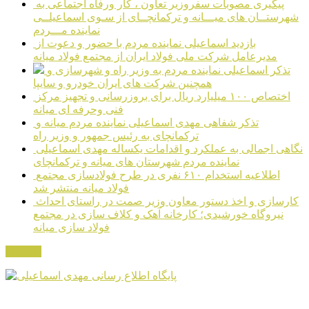
پیگیری مصوبات سفروزیر تعاون ، کار ورفاه اجتماعی به
شهرستــان های میـــانه و ترکمانچــای از سـوی اسماعیلــی
نماینده مـــردم
بازدید اسماعیلی نماینده مردم با حضور و دعوت از
مدیرعامل شرکت ملی فولاد ایران از مجتمع فولاد میانه
تذکر اسماعیلی نماینده مردم به وزیر راه و شهرسازی و
همچنین شرکت های ایران خودرو و سایپا
اختصاص ۱۰۰ میلیارد ریال برای بروزرسانی و تجهیز مرکز
فنی وحرفه ای میانه
تذکر شفاهی مهدی اسماعیلی نماینده مردم میانه و
ترکمانچای به رئیس جمهور و وزیر راه
نگاهی اجمالی به عملکرد و اقدامات یکساله مهدی اسماعیلی
نماینده مردم شهرستان های میانه و ترکمانچای
اطلاعیه استخدام ۶۱۰ نفری در طرح فولادسازی مجتمع
فولاد میانه منتشر شد
کارسازی و اخذ دستور معاون وزیر صمت در راستای احداث
نیروگاه خورشیدی؛ کارخانه آهک و کلاف سازی در مجتمع
فولاد سازی میانه
مکاتبات