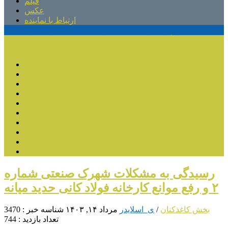
فیلم
عکس
ارتباط با نماینده
پایگاه اطلاع رسانی مهدی اسماعیلی
صفحه اصلی
کمیسیون آموزش
کمیته آموزش و پرورش
شهرستان ترکمانچای
بخش کندوان
بخش کاغذکنان
میانه و بخش مرکزی
فیلم
عکس
ارتباط با نماینده
رسیدگی به مشکلات شهرک صنعتی شماره
۲ و رفع موانع کارخانه فولاد کانی حدید میانه
بخش کاغذکنان
/
ی_اسلایدر
مرداد ۱۴, ۱۴۰۳
شناسه خبر : 3470
تعداد بازدید : 744