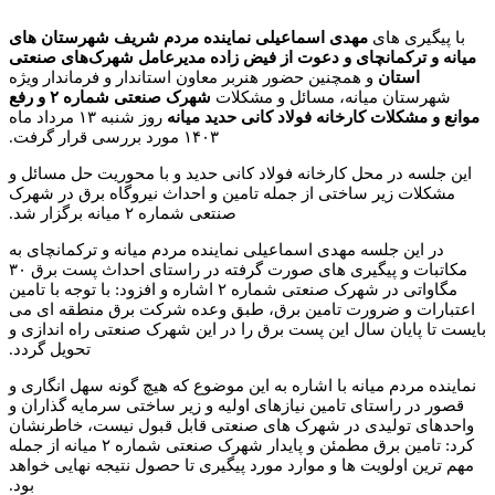
با پیگیری های
مهدی اسماعیلی نماینده مردم شریف شهرستان های
میانه و ترکمانچای و دعوت از فیض زاده مدیرعامل شهرک‌های صنعتی
استان
و همچنین حضور هنربر معاون استاندار و فرماندار ویژه
شهرستان میانه، مسائل و مشکلات
شهرک صنعتی شماره ۲ و رفع
موانع و مشکلات کارخانه فولاد کانی حدید میانه
روز شنبه ۱۳ مرداد ماه
۱۴۰۳ مورد بررسی قرار گرفت.
این جلسه در محل کارخانه فولاد کانی حدید و با محوریت حل مسائل و
مشکلات زیر ساختی از جمله تامین و احداث نیروگاه برق در شهرک
صنتعی شماره ۲ میانه برگزار شد.
در این جلسه مهدی اسماعیلی نماینده مردم میانه و ترکمانچای به
مکاتبات و پیگیری های صورت گرفته در راستای احداث پست برق ۳۰
مگاواتی در شهرک صنعتی شماره ۲ اشاره و افزود: با توجه با تامین
اعتبارات و ضرورت تامین برق، طبق وعده شرکت برق منطقه ای می
بایست تا پایان سال این پست برق را در این شهرک صنعتی راه اندازی و
تحویل گردد.
نماینده مردم میانه با اشاره به این موضوع که هیچ گونه سهل انگاری و
قصور در راستای تامین نیازهای اولیه و زیر ساختی سرمایه گذاران و
واحدهای تولیدی در شهرک های صنعتی قابل قبول نیست، خاطرنشان
کرد: تامین برق مطمئن و پایدار شهرک صنعتی شماره ۲ میانه از جمله
مهم ترین اولویت ها و موارد مورد پیگیری تا حصول نتیجه نهایی خواهد
بود.