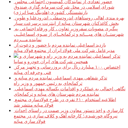
حضور تعدادی از نمایندگان کمیسیون اجتماعی مجلس
شورای اسلامی در محل شرکت سرمایه گذاری صندوق
بازنشستگی کشوری (هلدینگ صبا انرژی)
بهره مندی اهالی روستاهای اندرودسفلی، اندرودعلیا و طوین
بخش کاغذکنان شهرستان میانه از اینترنت پرسرعت سیار
پیگیری مصوبات سفروزیر تعاون ، کار ورفاه اجتماعی به
شهرستــان های میـــانه و ترکمانچــای از سـوی اسماعیلــی
نماینده مـــردم
بازدید اسماعیلی نماینده مردم با حضور و دعوت از
مدیرعامل شرکت ملی فولاد ایران از مجتمع فولاد میانه
تذکر اسماعیلی نماینده مردم به وزیر راه و شهرسازی و
همچنین شرکت های ایران خودرو و سایپا
اختصاص ۱۰۰ میلیارد ریال برای بروزرسانی و تجهیز مرکز
فنی وحرفه ای میانه
تذکر شفاهی مهدی اسماعیلی نماینده مردم میانه و
ترکمانچای به رئیس جمهور و وزیر راه
نگاهی اجمالی به عملکرد و اقدامات یکساله مهدی اسماعیلی
نماینده مردم شهرستان های میانه و ترکمانچای
اطلاعیه استخدام ۶۱۰ نفری در طرح فولادسازی مجتمع
فولاد میانه منتشر شد
کارسازی و اخذ دستور معاون وزیر صمت در راستای احداث
نیروگاه خورشیدی؛ کارخانه آهک و کلاف سازی در مجتمع
فولاد سازی میانه