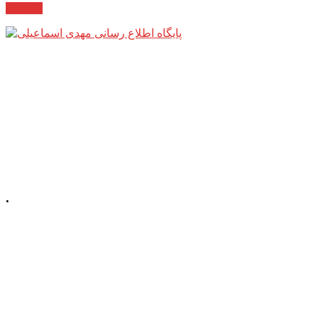
مکاتبات
.
📍 آذربایجان شرقی، شهرستان میانه، میدان
معلم، خیابان معلم
شمالی، پلاک 92، طبقه
اول
☎️ تلفن دفتر : 52220508 041