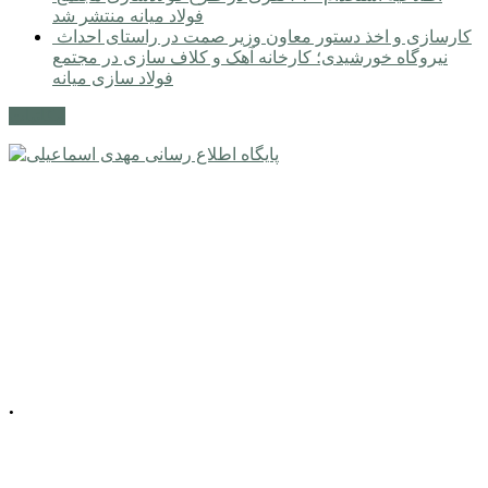
فولاد میانه منتشر شد
کارسازی و اخذ دستور معاون وزیر صمت در راستای احداث
نیروگاه خورشیدی؛ کارخانه آهک و کلاف سازی در مجتمع
فولاد سازی میانه
مکاتبات
.
📍 آذربایجان شرقی، شهرستان میانه، میدان
معلم، خیابان معلم
شمالی، پلاک 92، طبقه