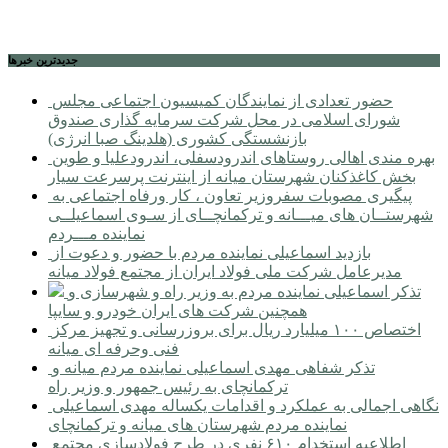
جديدترين خبرها
حضور تعدادی از نمایندگان کمیسیون اجتماعی مجلس
شورای اسلامی در محل شرکت سرمایه گذاری صندوق
بازنشستگی کشوری (هلدینگ صبا انرژی)
بهره مندی اهالی روستاهای اندرودسفلی، اندرودعلیا و طوین
بخش کاغذکنان شهرستان میانه از اینترنت پرسرعت سیار
پیگیری مصوبات سفروزیر تعاون ، کار ورفاه اجتماعی به
شهرستــان های میـــانه و ترکمانچــای از سـوی اسماعیلــی
نماینده مـــردم
بازدید اسماعیلی نماینده مردم با حضور و دعوت از
مدیرعامل شرکت ملی فولاد ایران از مجتمع فولاد میانه
تذکر اسماعیلی نماینده مردم به وزیر راه و شهرسازی و
همچنین شرکت های ایران خودرو و سایپا
اختصاص ۱۰۰ میلیارد ریال برای بروزرسانی و تجهیز مرکز
فنی وحرفه ای میانه
تذکر شفاهی مهدی اسماعیلی نماینده مردم میانه و
ترکمانچای به رئیس جمهور و وزیر راه
نگاهی اجمالی به عملکرد و اقدامات یکساله مهدی اسماعیلی
نماینده مردم شهرستان های میانه و ترکمانچای
اطلاعیه استخدام ۶۱۰ نفری در طرح فولادسازی مجتمع