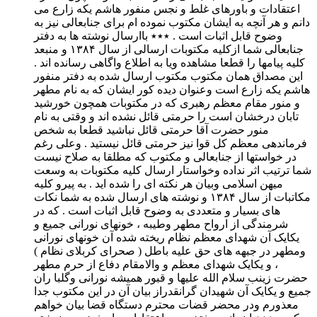
اعتقادات و باورهای غلط و نجس منفور هاشم یکه زارع می
دانم و هر آنچه به ایشان مکتوب نموده ام برای جنابعالی نیز به
وضوح قابل اثبات است . ٭٭٭ باارسال نوشته ها به دفتر
جنابعالی شما ازکلیه مکتوبات ارسالی از سال ۱۳٨۴ و منبعد
کلیه پیامها را قطعا مشاهده ویا به اطلاع واگاهی رسانده اند .
این مصداق همان مکتوب مکتوب ارسال شده به دفتر منفور
هاشم یکه زارع است وعنوان دیده کور ایشان که به نام مطهر
و منور مقام معظم رهبری که در مکتوبات همچون خورشید
تابان درخشان است را حرمتی قائل نشده اند و وقتی به نام
منور حضرت آقا حرمتی قائل نباشید قطعا به شخص
فرماندهی معظم کل قوا نیز حرمتی قائل نیستید . وعلی رغم
در خواستها از جنابعالی و مکتوب که مطلقا به صلاح نیست
شما ترتیب اثر نداده وخواستار ارسال کلیه مکتوبات به وسعت
میهن اسلامی وبیان هر نکته ای را شده اید . به پیرو کلیه
مکاتبات از سال ۱۳٨۴ و نوشته های ارسال شده به شما نکات
های بسیار و متعددی به وضوح قابل اثبات است . که در
شرمندگی از ارواح مطهر وطیبه ، خونهای نورانی جمیع و
یکایک آن شهدای معظم نظام ریخته شده آن خونهای نورانی
ومطهر در جبهه های حق علیه باطل ( صحرای کربلای نظام )
، و یکایک شهدای معظم و والامقام دفاع از حرم مطهر
حضرت زینب سلام الله علیها و قبور همیشه نورانی وگلبا ران
جمیع و یکایک آن شهیدان گرانقدراز بیان آن در این مکتوب جدا
معذورم ودر محضر قضات محترم دستگاه قضا بیان خواهم