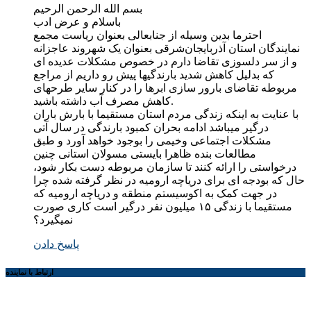
بسم الله الرحمن الرحیم
باسلام و عرض ادب
احترما بدین وسیله از جنابعالی بعنوان ریاست مجمع
نمایندگان استان آذربایجان‌شرقی بعنوان یک شهروند عاجزانه
و از سر دلسوزی تقاضا دارم در خصوص مشکلات عدیده ای
که بدلیل کاهش شدید بارندگیها پیش رو داریم از مراجع
مربوطه تقاضای بارور سازی ابرها را در کنار سایر طرحهای
کاهش مصرف آب داشته باشید.
با عنایت به اینکه زندگی مردم استان مستقیما با بارش باران
درگیر میباشد ادامه بحران کمبود بارندگی در سال آتی
مشکلات اجتماعی وخیمی را بوجود خواهد آورد و طبق
مطالعات بنده ظاهرا بایستی مسولان استانی چنین
درخواستی را ارائه کنند تا سازمان مربوطه دست بکار شود،
حال که بودجه ای برای دریاچه ارومیه در نظر گرفته شده چرا
در جهت کمک به اکوسیستم منطقه و دریاچه ارومیه که
مستقیما با زندگی ۱۵ میلیون نفر درگیر است کاری صورت
نمیگیرد؟
پاسخ دادن
ارتباط با نماینده