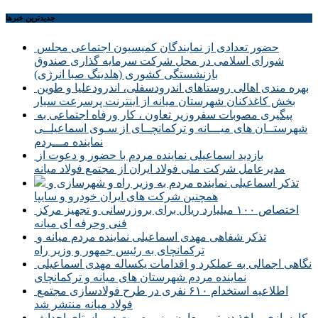
جديدترين خبرها
حضور تعدادی از نمایندگان کمیسیون اجتماعی مجلس
شورای اسلامی در محل شرکت سرمایه گذاری صندوق
بازنشستگی کشوری (هلدینگ صبا انرژی)
بهره مندی اهالی روستاهای اندرودسفلی، اندرودعلیا و طوین
بخش کاغذکنان شهرستان میانه از اینترنت پرسرعت سیار
پیگیری مصوبات سفروزیر تعاون ، کار ورفاه اجتماعی به
شهرستــان های میـــانه و ترکمانچــای از سـوی اسماعیلــی
نماینده مـــردم
بازدید اسماعیلی نماینده مردم با حضور و دعوت از
مدیرعامل شرکت ملی فولاد ایران از مجتمع فولاد میانه
تذکر اسماعیلی نماینده مردم به وزیر راه و شهرسازی و
همچنین شرکت های ایران خودرو و سایپا
اختصاص ۱۰۰ میلیارد ریال برای بروزرسانی و تجهیز مرکز
فنی وحرفه ای میانه
تذکر شفاهی مهدی اسماعیلی نماینده مردم میانه و
ترکمانچای به رئیس جمهور و وزیر راه
نگاهی اجمالی به عملکرد و اقدامات یکساله مهدی اسماعیلی
نماینده مردم شهرستان های میانه و ترکمانچای
اطلاعیه استخدام ۶۱۰ نفری در طرح فولادسازی مجتمع
فولاد میانه منتشر شد
کارسازی و اخذ دستور معاون وزیر صمت در راستای احداث