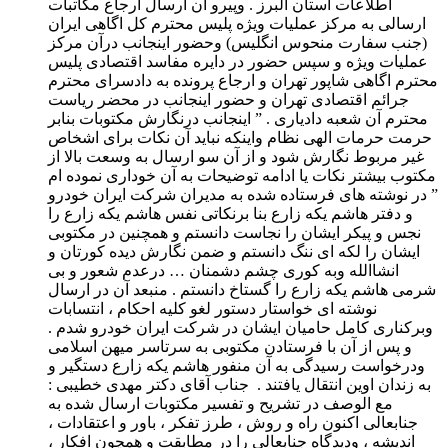
اطلاعات استان البرز . وپیرو آن ارسال ارجاع مکاتبات
ارسالی به مرکز عملیات ویژه پلیس محترم کل اگاهی ایران
(جنب سفارت منحوس انگلیس) وحضور اینجانب درآن مرکز
عملیات ویژه و سپس حضور در دایره مفاسد اقتصادی پلیس
محترم اگاهی شاپور تهران و ارجاع پرونده‌ به دادسرای محترم
جرائم اقتصادی تهران و حضور اینجانب در محضر ریاست
محترم آن شعبه دادیاری . ” اینجانب درنگارش مکتوبات بنابر
حرمت حرمات الهی نظام واینکه نباید آن نکات برای اشخاص
غیر مربوط نگارش شود و از آن سو ارسال به وسعت بالا از
مکتوب بیشتر نکات یا ادامه توضیحات به آن خوداری نموده ام
” در نوشته های فرستاده شده به مدیران شرکت ایران خودرو
و دفتر هاشم یکه زارع بنا برنکاتی نفس هاشم یکه زارع را
نجس و پیکر ایشان را نجاست دانستم و همچنین در مکتوبی
ایشان را لکه ای ننگ دانستم و ضمن نگارش دیده کورتان و
انشاالله وبه کوری چشم دشمنان … درعدم شعور و بی
شرمی هاشم یکه زارع را گستاخ دانستم . منبعد آن در ارسال
نوشته ای خواستار دستور لغو کلیه احکام ، انتسابات
وبرکناری کامل حامیان ایشان در شرکت ایران خودرو شدم .
و پس از آن با فرستادن مکتوبی به سرتاسر میهن اسلامی
ودرخواست رسیدگی به آن منفور هاشم یکه زارع دستگیر و
به زندان اوین انتقال یافتند . ‌ جناب آقای دکتر مهدی خطیبی :
مع الوصف در تشریح و تفسیر مکتوبات ارسال شده به
جنابعالی اکنون راه و روش ، طرز تفکر ، باور و اعتقادات ،
اندیشه ، ودیدگاه جنابعالی را در مطابقت و همچون افکار ،