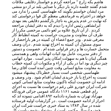
هاشم یکه زارع ” مراجعه کردم و خواستار دقایقی ملاقات
شدم گفتند جلسه دارند بار دیگر با صدایی بلند تر از دو منشی
مرد ایشان خواستم بگویند که طهماسبی کسی را ندارد می
خواهد در احترام به فرماندهی معظم کل قوا درخواستی کند
که نهایت در عدم پذیرش به ناچار بازگشتم دقایقی بعد مهدی
ایرانشاهی رئیس اداره را دیدم که به دفتر ایشان مراجعه
کردند . از آن تاریخ علاوه بر لغو دائمی مرخصی مکررا از
طرف آن معاونت و مدیریت حراست به کمیته انظباط کار
معرفی شدم . ودر جمع اعضاء آن کمیته در هر باراحضار از
سوی مسئول آن کمیته به اخراج تهدید شدم . درآن وصف
متحمل خسارت ها و زجر فراوانی شده ام . خصومت و دستور
از دفتر مدیریت عامل بود اثبات اتهامات واهی و همدستی
همگی اینان با هم به سهولت امکان پذیر است . موارد اتهامی
چیز دیگری بود اما در یکی از آراء و مکتوبات ان کمیته خطاب
به معاونت منابع انسانی وقت چنین آمده است آقای رضا
طهماسبی شخصی است بسیار خطرناک پیشنهاد میشود
نسبت به اخراج یا باز خریدی ایشان اقدام شود . ودر وصف و
ادامه آن خصومت اینکه تاکنون معاونت منابع انسانی کنونی
شرکت ایران خودرو علی رغم درخواست ها نسبت به اجرای
رای قطعی شعبه ۱۱۶۱ دادگاه عمومی جزائی فرودگاه
مهرآباد تهران به شماره دادنامه ٨۹۲ اقدامی ننموده اند که
احراز از ادامه خصومت است . در گزارشات اولیه فرستاده
شده در سال ۱۳٨۳ به ستاد خبری حراست شرکت ایران
خودرو ارسال مکتوبی است از پیشنهاد رشوه ریاست کل