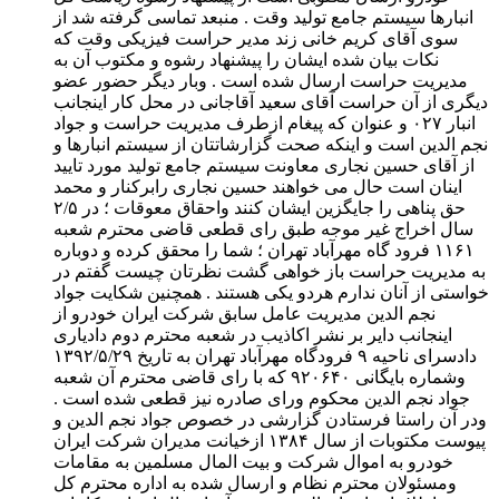
انبارها سیستم جامع تولید وقت . منبعد تماسی گرفته شد از
سوی آقای کریم خانی زند مدیر حراست فیزیکی وقت که
نکات بیان شده ایشان را پیشنهاد رشوه و مکتوب آن به
مدیریت حراست ارسال شده است . وبار دیگر حضور عضو
دیگری از آن حراست آقای سعید آقاجانی در محل کار اینجانب
انبار ۰۲۷ و عنوان که پیغام ازطرف مدیریت حراست و جواد
نجم الدین است و اینکه صحت گزارشاتتان از سیستم انبارها و
از آقای حسین نجاری معاونت سیستم جامع تولید مورد تایید
اینان است حال می خواهند حسین نجاری رابرکنار و محمد
حق پناهی را جایگزین ایشان کنند واحقاق معوقات ؛ در ۲/۵
سال اخراج غیر موجه طبق رای قطعی قاضی محترم شعبه
۱۱۶۱ فرود گاه مهرآباد تهران ؛ شما را محقق کرده و دوباره
به مدیریت حراست باز خواهی گشت نظرتان چیست گفتم در
خواستی از آنان ندارم هردو یکی هستند . همچنین شکایت جواد
نجم الدین مدیریت عامل سابق شرکت ایران خودرو از
اینجانب دایر بر نشر اکاذیب در شعبه محترم دوم دادیاری
دادسرای ناحیه ۹ فرودگاه مهرآباد تهران به تاریخ ۱۳۹۲/۵/۲۹
وشماره بایگانی ۹۲۰۶۴۰ که با رای قاضی محترم آن شعبه
جواد نجم الدین محکوم ورای صادره نیز قطعی شده است .
ودر آن راستا فرستادن گزارشی در خصوص جواد نجم الدین و
پیوست مکتوبات از سال ۱۳٨۴ ازخیانت مدیران شرکت ایران
خودرو به اموال شرکت و بیت المال مسلمین به مقامات
ومسئولان محترم نظام و ارسال شده به اداره محترم کل