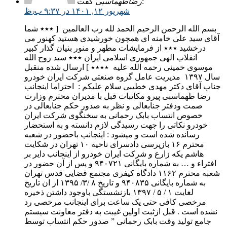
گفت:
رضاطهماسبی
شهریور ۱۲, ۱۴۰۱ در ۹:۳۷ ب٫ظ
بسم الله الرحمن الرحیم الحمد لله رب العالمین ‌ [ ٭٭٭ شما
آقای سید علی خامنه ای همچون خورشیدی هستید کهنور می
درخشید ٭٭٭ از فرمایشات مطهر و منور بنیان گذار کبیر
انقلاب الهی جمهوری اسلامی ایران ٭٭٭ سید روح الله
موسوی خمینی رحمه الله علیه ‌ ٭٭٭٭ ] ارسال شده منقبل
سال ۱۳۹۷ ‌ مدیریت عامل گروه صنعتی شرکت ایران خودرو
جناب آقای دکتر مهدی خطیبی سلام علیکم : ‌ احتراما اینجانب
رضا طهماسبی پیرو مکاتبات قبل با مدیران محترم وزارت
صمت ودفتر جنابعالی و نظر به صدور حکم جنابعالی در
خصوص انتساب بابک رحمانی به سخنگوی شرکت ایران
خودرو نکاتی را جهت رسیدگی لازم دانسته و به استحضار
رسانده شده است و میشود : اینجانب باحضور در شعبه
محترم ۱۶ بازپرسی دادسرای ناحیه ۱۰ تهران در شکایت
هاشم یکه زارع و شرکت ایران خودرو از اینجانب دایر بر
افتراء و … به شماره بایگانی ۹۴۰۷۲۱ و پس از آن حضور در
شعبه محترم ۱۱۶۲ دادگاه کیفری مجتمع قضایی قدس تهران
به شماره بایگانی ۹۴۰٨۳۵ و تاریخ ٨ /۳/ ۱۳۹۵ از ان تاریخ
لغایت ۱ / ۵ / ۱۳۹۷ بازنشستگی باوجود داشتن ذخیره
مرخصی کافی حتی یک ساعت برای اینجانب مرخصی رد
نشده است . قبل ازثبت اولین غیبت به دفتر معاونت سیستم
جامع تولید وقت بابک رحمانی ” صدور حکم انتساب توسط