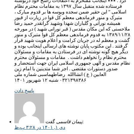
کرد . ٭٭٭ اینجانب مفتخرم به اعتقادات راسخ خود درنوشته
فرستاده شده منقبل سال ۱۳۹۷ به مقامات محترم نظام
اسلامی ” این حقیر ضمن سجده وبوسه ها بر قدوم مبارک ،
متبرک و منور فرماندهی معظم کل قوا در زیارت از قبور
همیشه نورانی و گلباران شهدا وشهید گرانقدر حمید رضا
ملاحسنی که این مکان مقدس ( قبر نورانی شهید ) در مورخه
۱۳۸۹/۱۱/۲۸ به قدوم فرماندهی معظم کل قوا متبرک و منور
گشت و معظم له در جریان کرامت و اعلام هویت شهید قرار
گرفتند . این مکتوب پایان نوشته های ارسالی اینجانب بوده و
دیگر هیچ گونه نوشته ای در فرستادن به مقامات و مسئولان
محترم نظام را نخواهم داشت . ‌ مقامات و مسئولان محترم
نظام مقدس و الهی جمهوری اسلامی ایران جهت استحضار و
صدور دستورات مقتضی . اجر شما متدینین با امام زین
العابین ( ع ) انشاالله ‌ رضاطهماسبی شماره ملی
۰۳۲۱۳۹٨۳٨۶ شنبه ۱۲ شهریور ۱۴۰۱
پاسخ دادن
گفت:
پیمان قاسمی
دی ۱, ۱۴۰۱ در ۳:۲۸ ب٫ظ