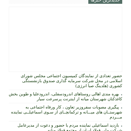
حضور تعدادی از نمایندگان کمیسیون اجتماعی مجلس شورای
اسلامی در محل شرکت سرمایه گذاری صندوق بازنشستگی
کشوری (هلدینگ صبا انرژی)
بهره مندی اهالی روستاهای اندرودسفلی، اندرودعلیا و طوین بخش
کاغذکنان شهرستان میانه از اینترنت پرسرعت سیار
پیگیری مصوبات سفروزیر تعاون ، کار ورفاه اجتماعی به
شهرستــان های میـــانه و ترکمانچــای از سـوی اسماعیلــی نماینده
مـــردم
بازدید اسماعیلی نماینده مردم با حضور و دعوت از مدیرعامل
شرکت ملی فولاد ایران از مجتمع فولاد میانه