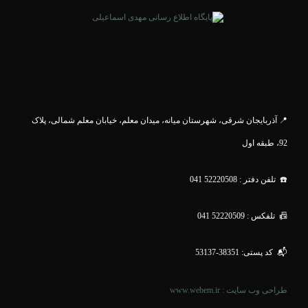
.
📍 آذربایجان شرقی، شهرستان میانه، میدان معلم، خیابان معلم
شمالی، پلاک
92، طبقه اول
☎️ تلفن دفتر : 52220508 041
📠 تلفکس : 52220509 041
📬 کد پستی: 38351-53137
طراحی وب سایت : www.webem.ir