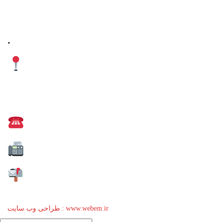
.
آذربایجان شرقی، شهرستان
میانه، میدان معلم، خیابان معلم
شمالی، پلاک 92، طبقه اول
تلفن دفتر : 52220508 041
تلفکس : 52220509 041
کد پستی: 38351-53137
طراحی وب سایت : www.webem.ir