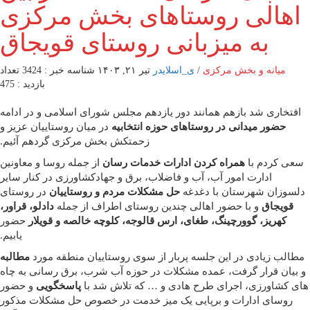
اهالی روستاهای بخش مرکزی
به میزبانی روستای قویجاق
میانه و بخش مرکزی
/
ی_اسلایدر
تیر ۲۱, ۱۴۰۳
شناسه خبر : 3424
تعداد
بازدید : 475
افتخاری شد بازهم همانند دور یازدهم مجلس شورای اسلامی و در ادامه
حضور میدانی در روستاهای حوزه انتخابیه
در میان روستاییان عزیز و
زحمتکش بخش مرکزی گردهم آئیم.
سعی کردم با
همراه کردن ادارات خدمات رسان
از جمله روسا و معاونین
ادارت امور آب، آب و فاضلاب، برق و جهادکشاورزی در کنار سایر
دلسوزان شهرستان با دغدغه
حل مشکلات مردم و روستاییان
در روستای
قویجاق
و با حضور اهالی چندین روستای اطراف از جمله
دادلو، قراور،
کهریز، گوورچینگ، طغای، ارس قالوجه، کلوچه خالصه و قویلار
حضور
یابیم.
مطالب زیادی در این جلسه پربار از سوی روستاییان منطقه مورد
مطالبه
و بیان قرار گرفت، عمده مشکلات در حوزه آب شرب، برق رسانی به چاه
های کشاورزی، اجرای طرح هادی و … که تلاش شد با
پاسخگویی
و حضور
روسای ادارات و برپایی یک میز خدمت در خصوص حل مشکلات مذکور