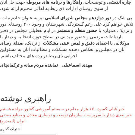
چاره اندیشی
و توضیحات،
راهکارها و برنامه های مربوطه
جهت حل آنان
از سوی روسای ادارات ذی ربط به اهالی محترم ارائه شود.
بی شک در
دور دوازدهم مجلس شورای اسلامی
نیز به عنوان خادم ملت،
تلاش خواهم کرد علی رغم گستردگی شهرستان و وجود ۴۰۰ روستای دور
و نزدیک، همواره با
حضور منظم و مستمر
در ایام تعطیلی مجلس در دفتر
ارتباطات مردمی و حضور میدانی در سطح حوزه انتخابیه و دیدار با
موکلانم، با
احصای دقیق و لمس عینی مشکلات
از نزدیک،
صدای رسای
آنان در مجلس و انعکاس دهنده مشکلات و مطالبات آنان به مسئولین
اجرایی ذی ربط در رده های مختلف باشم.
مهدی اسماعیلی_ نماینده مردم میانه و ترکمانچای
راهبری نوشته
خبر قبلی
کمبود ۱۷۰ هزار معلم در سیستم آموزشی کشور مواجه هستیم
خبر بعدی
دیدار با سرپرست سازمان توسعه و نوسازی معادن و صنایع معدنی
ایران (ایمیدرو)
اشتراک گذاری