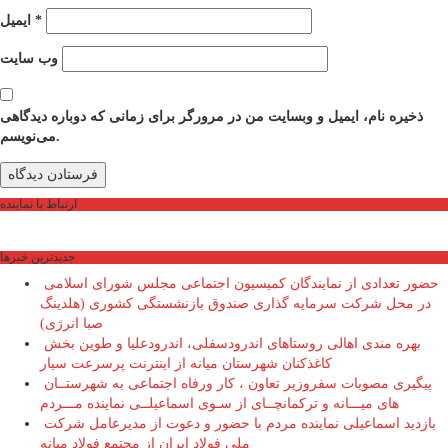
*
ایمیل
وب‌ سایت
ذخیره نام، ایمیل و وبسایت من در مرورگر برای زمانی که دوباره دیدگاهی
می‌نویسم.
ارتباط با نماینده
جديدترين خبرها
حضور تعدادی از نمایندگان کمیسیون اجتماعی مجلس شورای اسلامی
در محل شرکت سرمایه گذاری صندوق بازنشستگی کشوری (هلدینگ
صبا انرژی)
بهره مندی اهالی روستاهای اندرودسفلی، اندرودعلیا و طوین بخش
کاغذکنان شهرستان میانه از اینترنت پرسرعت سیار
پیگیری مصوبات سفروزیر تعاون ، کار ورفاه اجتماعی به شهرستــان
های میـــانه و ترکمانچــای از سـوی اسماعیلــی نماینده مـــردم
بازدید اسماعیلی نماینده مردم با حضور و دعوت از مدیرعامل شرکت
ملی فولاد ایران از مجتمع فولاد میانه