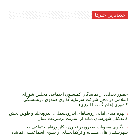
جديدترين خبرها
حضور تعدادی از نمایندگان کمیسیون اجتماعی مجلس شورای
اسلامی در محل شرکت سرمایه گذاری صندوق بازنشستگی
کشوری (هلدینگ صبا انرژی)
بهره مندی اهالی روستاهای اندرودسفلی، اندرودعلیا و طوین بخش
کاغذکنان شهرستان میانه از اینترنت پرسرعت سیار
پیگیری مصوبات سفروزیر تعاون ، کار ورفاه اجتماعی به
شهرستــان های میـــانه و ترکمانچــای از سـوی اسماعیلــی نماینده