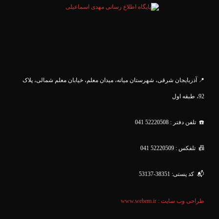
.
📍 آذربایجان شرقی، شهرستان میانه، میدان معلم، خیابان معلم
شمالی، پلاک
92، طبقه اول
☎️ تلفن دفتر : 52220508 041
📠 تلفکس : 52220509 041
📬 کد پستی: 38351-53137
طراحی وب سایت : www.webem.ir