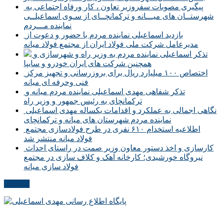
پیگیری مصوبات سفروزیر تعاون ، کار ورفاه اجتماعی به
شهرستــان های میـــانه و ترکمانچــای از سـوی اسماعیلــی
نماینده مـــردم
بازدید اسماعیلی نماینده مردم با حضور و دعوت از
مدیرعامل شرکت ملی فولاد ایران از مجتمع فولاد میانه
تذکر اسماعیلی نماینده مردم به وزیر راه و شهرسازی و
همچنین شرکت های ایران خودرو و سایپا
اختصاص ۱۰۰ میلیارد ریال برای بروزرسانی و تجهیز مرکز
فنی وحرفه ای میانه
تذکر شفاهی مهدی اسماعیلی نماینده مردم میانه و
ترکمانچای به رئیس جمهور و وزیر راه
نگاهی اجمالی به عملکرد و اقدامات یکساله مهدی اسماعیلی
نماینده مردم شهرستان های میانه و ترکمانچای
اطلاعیه استخدام ۶۱۰ نفری در طرح فولادسازی مجتمع
فولاد میانه منتشر شد
کارسازی و اخذ دستور معاون وزیر صمت در راستای احداث
نیروگاه خورشیدی؛ کارخانه آهک و کلاف سازی در مجتمع
فولاد سازی میانه
مکاتبات