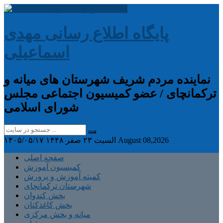
پایگاه اطلاع رسانی مهدی
اسماعیلی
نماینده مردم شریف شهرستان های میانه و
ترکمانچای / عضو کمیسیون اجتماعی مجلس
شورای اسلامی
August 08,2026
السبت ۲۳ صفر ۱۴۴۸
۱۴۰۵/۰۵/۱۷
صفحه اصلی
کمیسیون آموزش
کمیته آموزش و پرورش
شهرستان ترکمانچای
بخش کندوان
بخش کاغذکنان
میانه و بخش مرکزی