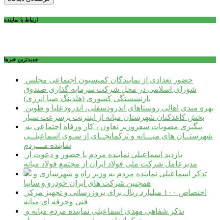
ارتباط با نماینده
جديدترين خبرها
حضور تعدادی از نمایندگان کمیسیون اجتماعی مجلس
شورای اسلامی در محل شرکت سرمایه گذاری صندوق
بازنشستگی کشوری (هلدینگ صبا انرژی)
بهره مندی اهالی روستاهای اندرودسفلی، اندرودعلیا و طوین
بخش کاغذکنان شهرستان میانه از اینترنت پرسرعت سیار
پیگیری مصوبات سفروزیر تعاون ، کار ورفاه اجتماعی به
شهرستــان های میـــانه و ترکمانچــای از سـوی اسماعیلــی
نماینده مـــردم
بازدید اسماعیلی نماینده مردم با حضور و دعوت از
مدیرعامل شرکت ملی فولاد ایران از مجتمع فولاد میانه
تذکر اسماعیلی نماینده مردم به وزیر راه و شهرسازی و
همچنین شرکت های ایران خودرو و سایپا
اختصاص ۱۰۰ میلیارد ریال برای بروزرسانی و تجهیز مرکز
فنی وحرفه ای میانه
تذکر شفاهی مهدی اسماعیلی نماینده مردم میانه و