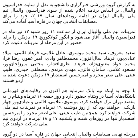
به گزارش گروه ورزشی خبرگزاری دانشجو،به نقل از سایت فدراسیون
والیبال، بر اساس برنامه اعلام شده از سوی فدراسیون والیبال تیم
ملی والیبال ایران در ادامه رویدادهای سال ۲۰۱۷، خود را برای
مسابقات انتخابی جهان در قاره آسیا آماده می‌کند.
تمرینات تیم ملی والیبال ایران از ساعت ۱۱ روز شنبه ۱۷ تیر ماه در
فدراسیون والیبال آغاز می‌شود و ایگور کولاکوویچ ۱۹ بازیکن را برای
حضور در این مرحله از تمرینات دعوت کرد:
سعید معروف، سید محمد موسوی، عادل غلامی، فرهاد قائمی، میلاد
عبادی‌پور، فرهاد سال‌افزون، محمدطاهر وادی، امیر غفور، رضا قرا،
محمد جواد معنوی‌نژاد، فرهاد نظری‌افشار، مجتبی میرزاجان‌پور،
مسعود غلامی، سامان فائزی، مهدی مرندی، مصطفی حیدری، طیب
عینی، علی‌اصغر مجرد و امیرحسین اسفندیار ۱۹ بازیکن دعوت شده به
اردو هستند.
با توجه به اینکه تیم بانک سرمایه هم اکنون در رقابت‌های قهرمانی
باشگاه‌های آسیا در ویتنام حضور دارد و روز جمعه ۱۶ تیرماه ویتنام را به
مقصد تهران ترک خواهند کرد، موسوی، غلامی، قائمی و عبادی‌پور چهار
بازیکنی خواهند بود که از روز دوشنبه ۱۹ تیرماه در تمرینات تیم ملی
شرکت خواهند کرد. همچنین طیب عینی، علی‌اصغر مجرد و امیرحسین
اسفندیار تنها در روزهای شنبه و یکشنبه ۱۷ و ۱۸ تیرماه در اردوی تیم
ملی شرکت خواهند کرد.
مرحله نهایی مسابقات والیبال انتخابی جهان در قاره آسیا در دو گروه