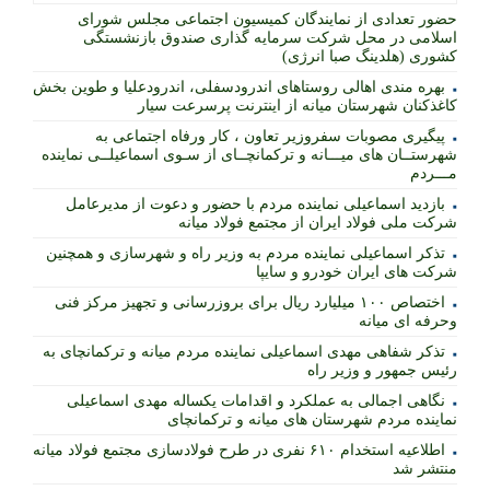
حضور تعدادی از نمایندگان کمیسیون اجتماعی مجلس شورای
اسلامی در محل شرکت سرمایه گذاری صندوق بازنشستگی
کشوری (هلدینگ صبا انرژی)
بهره مندی اهالی روستاهای اندرودسفلی، اندرودعلیا و طوین بخش
کاغذکنان شهرستان میانه از اینترنت پرسرعت سیار
پیگیری مصوبات سفروزیر تعاون ، کار ورفاه اجتماعی به
شهرستــان های میـــانه و ترکمانچــای از سـوی اسماعیلــی نماینده
مـــردم
بازدید اسماعیلی نماینده مردم با حضور و دعوت از مدیرعامل
شرکت ملی فولاد ایران از مجتمع فولاد میانه
تذکر اسماعیلی نماینده مردم به وزیر راه و شهرسازی و همچنین
شرکت های ایران خودرو و سایپا
اختصاص ۱۰۰ میلیارد ریال برای بروزرسانی و تجهیز مرکز فنی
وحرفه ای میانه
تذکر شفاهی مهدی اسماعیلی نماینده مردم میانه و ترکمانچای به
رئیس جمهور و وزیر راه
نگاهی اجمالی به عملکرد و اقدامات یکساله مهدی اسماعیلی
نماینده مردم شهرستان های میانه و ترکمانچای
اطلاعیه استخدام ۶۱۰ نفری در طرح فولادسازی مجتمع فولاد میانه
منتشر شد