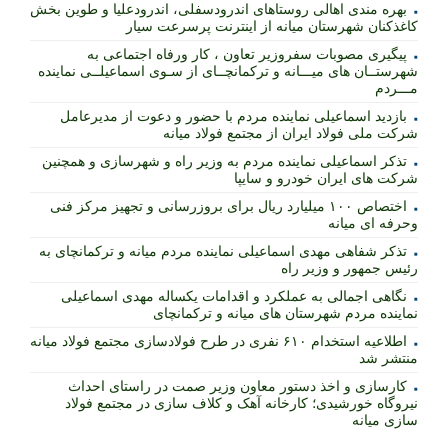
بهره مندی اهالی روستاهای اندرودسفلی، اندرودعلیا و طوین بخش
کاغذکنان شهرستان میانه از اینترنت پرسرعت سیار
پیگیری مصوبات سفروزیر تعاون ، کار ورفاه اجتماعی به
شهرستــان های میـــانه و ترکمانچــای از سـوی اسماعیلــی نماینده
مـــردم
بازدید اسماعیلی نماینده مردم با حضور و دعوت از مدیرعامل
شرکت ملی فولاد ایران از مجتمع فولاد میانه
تذکر اسماعیلی نماینده مردم به وزیر راه و شهرسازی و همچنین
شرکت های ایران خودرو و سایپا
اختصاص ۱۰۰ میلیارد ریال برای بروزرسانی و تجهیز مرکز فنی
وحرفه ای میانه
تذکر شفاهی مهدی اسماعیلی نماینده مردم میانه و ترکمانچای به
رئیس جمهور و وزیر راه
نگاهی اجمالی به عملکرد و اقدامات یکساله مهدی اسماعیلی
نماینده مردم شهرستان های میانه و ترکمانچای
اطلاعیه استخدام ۶۱۰ نفری در طرح فولادسازی مجتمع فولاد میانه
منتشر شد
کارسازی و اخذ دستور معاون وزیر صمت در راستای احداث
نیروگاه خورشیدی؛ کارخانه آهک و کلاف سازی در مجتمع فولاد
سازی میانه