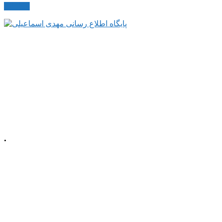
مکاتبات
.
م، خیابان معلم
شمالی، پلاک 92، طبقه اول
☎️ تلفن دفتر : 52220508 041
📠 تلفکس : 52220509 041