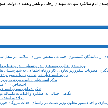
سیدن ایام سالگرد شهادت شهیدان رجایی و باهنر و هفته ی دولت، صب
بهره مندی اهالی روستاهای اندرودسفلی، اندرودعلیا و 
یگیری مصوبات سفروزیر تعاون ، کار ورفاه اجتماعی به شهرستــان های م
بازدید اسماعیلی نماینده مردم با حضور و دع
تذکر اسماعیلی نماینده مردم به وزی
اختصاص ۱۰۰ میلیارد ریال برای بروزرسانی و تجهیز مرکز فنی وحرفه ای میانه
تذکر شفاهی مهدی اسماعیلی 
نگاهی اجمالی به عملکرد و اقدامات یکساله م
اطلاعیه استخدام ۶۱۰ نفری در طرح فولادسازی مجتمع فولاد میانه م
سازی و اخذ دستور معاون وزیر صمت در راستای احداث نیروگاه خورشی