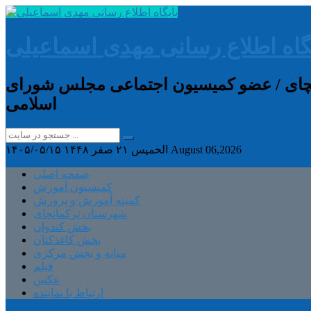
گاه اطلاع رسانی مهدی اسماعیلی
انچای / عضو کمیسیون اجتماعی مجلس شورای
اسلامی
August 06,2026
الخميس ۲۱ صفر ۱۴۴۸
۱۴۰۵/۰۵/۱۵
صفحه اصلی
کمیسیون آموزش
کمیته آموزش و پرورش
شهرستان ترکمانچای
بخش کندوان
بخش کاغذکنان
میانه و بخش مرکزی
فیلم
عکس
ارتباط با نماینده