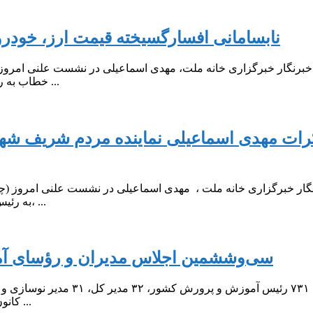
نابسامانی افسارگسیخته قیمت ارز، خودرو
خطاب به رئیس جمهور، گفت: قطعا دلسوزی و تلاش های بی دریغ شما بر کسی ...
به رئیس جمهور ، گفت: تورم، گرانی افسارگسیخته خصوصا در تامین مسکن، ...
سی‌وششمین اجلاس مدیران و رؤسای آ
کانون پرورش فکری کودکان و نوجوانان حضور دارند. این اجلاس با هدف ...