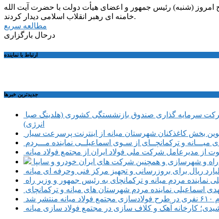
ح امروز (شنبه) رئیس جمهور و اعضای هیأت دولت با حضرت آیت الله
خامنه ای رهبر انقلاب اسلامی دیدار کردند.
مطالعه سریع
درحال بارگزاری
ارتباط با نماینده
جديدترين خبرها
حضور تعدادی از نمایندگان کمیسیون اجتماعی مجلس شورای اسلامی در محل شرکت سرمایه گذاری صندوق بازنشستگی کشوری (هلدینگ صبا
انرژی)
طوین بخش کاغذکنان شهرستان میانه از اینترنت پرسرعت سیار
یـــانه و ترکمانچــای از سـوی اسماعیلــی نماینده مـــردم
وت از مدیرعامل شرکت ملی فولاد ایران از مجتمع فولاد میانه
ر راه و شهرسازی و همچنین شرکت های ایران خودرو و سایپا
نماینده مردم میانه و ترکمانچای به رئیس جمهور و وزیر راه
هدی اسماعیلی نماینده مردم شهرستان های میانه و ترکمانچای
نتشر شد
دی؛ کارخانه آهک و کلاف سازی در مجتمع فولاد سازی میانه