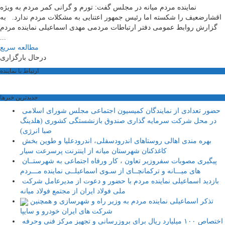
نماینده مردم میانه در مجلس گفت: تورم و گرانی کمر مردم به ویژه
اقشارضعیف را شکسته اما رئیس جمهور اعتنایی به مشکلات مردم ندارد. به
گزارش روابط عمومی دفتر ارتباطات مردمی مهدی اسماعیلی نماینده مردم
...
مطالعه سریع
درحال بارگزاری
ارتباط با نماینده
جديدترين خبرها
حضور تعدادی از نمایندگان کمیسیون اجتماعی مجلس شورای اسلامی
در محل شرکت سرمایه گذاری صندوق بازنشستگی کشوری (هلدینگ
صبا انرژی)
بهره مندی اهالی روستاهای اندرودسفلی، اندرودعلیا و طوین بخش
کاغذکنان شهرستان میانه از اینترنت پرسرعت سیار
پیگیری مصوبات سفروزیر تعاون ، کار ورفاه اجتماعی به شهرستــان
های میـــانه و ترکمانچــای از سـوی اسماعیلــی نماینده مـــردم
بازدید اسماعیلی نماینده مردم با حضور و دعوت از مدیرعامل شرکت
ملی فولاد ایران از مجتمع فولاد میانه
تذکر اسماعیلی نماینده مردم به وزیر راه و شهرسازی و همچنین
شرکت های ایران خودرو و سایپا
اختصاص ۱۰۰ میلیارد ریال برای بروزرسانی و تجهیز مرکز فنی وحرفه