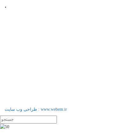
.
📍 آذربایجان شرقی، شهرستان
میانه، میدان معلم، خیابان معلم
شمالی، پلاک 92، طبقه اول
☎️ تلفن دفتر : 52220508 041
📠 تلفکس : 52220509 041
📬 کد پستی: 38351-53137
طراحی وب سایت : www.webem.ir